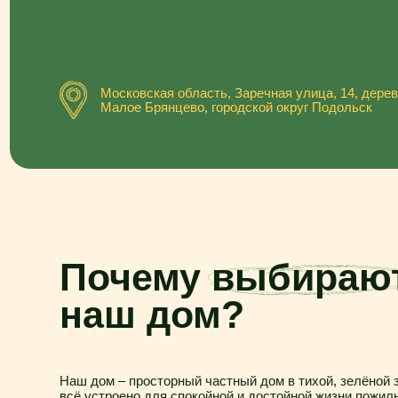
Московская область, Заречная улица, 14, деревня
Малое Брянцево, городской округ Подольск
Почему выбирают
наш дом?
Наш дом – просторный частный дом в тихой, зелёной зоне Бр
всё устроено для спокойной и достойной жизни пожилых люд
комнаты, без барьерная безопасная среда, внимательно выс
забота без спешки. Опытная команда помогает в повседневны
бережно следит за самочувствием и поддерживает привычный
общение и интерес к жизни.
Мы предлагаем профессиональный уход по честной и понятно