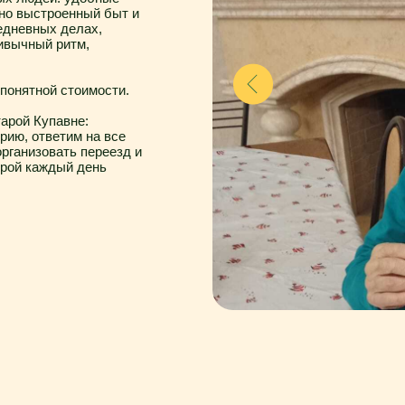
павне:
ветим на все
вать переезд и
ждый день
ма