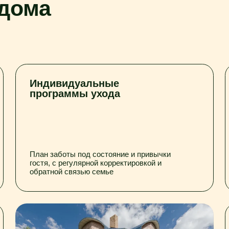
Индивидуальные
Доступн
программы ухода
среда
План заботы под состояние и привычки
Пандусы, по
гостя, с регулярной корректировкой и
мебель для 
обратной связью семье
Активны
занятия
Прогулки, Л
встречи – п
мягкую акти