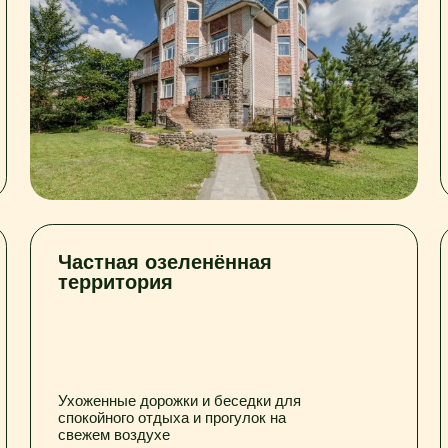
Частная озеленённая
Опыт ра
территория
разными
Ухоженные дорожки и беседки для
Забота и бе
спокойного отдыха и прогулок на
деменцией, 
свежем воздухе
инсульта и 
ость