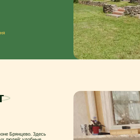
янцево. Здесь
ей: удобные
троенный быт и
х делах,
 ритм,
й стоимости.