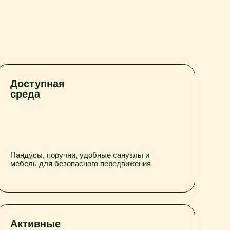
ая
ручни, удобные санузлы и
безопасного передвижения
е
ФК, творческие и социальные
оддерживаем настроение и
вность